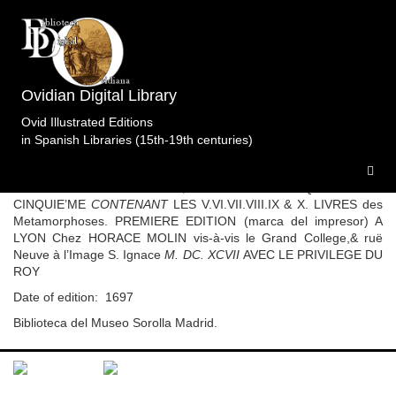
List of specimens in the library Biblioteca del Museo
Sorolla Madrid. biblioteca1 specimen
Ovidian Digital Library
Ovid Illustrated Editions
in Spanish Libraries (15th-19th centuries)
Obras completas.Martignac.Molin.Lyon.1697i.t5
LES OEUVRES D’OVIDE TRADUCTION NOUVELLE PAR
MONSIEUR DE MARTIGNAC; AVEC DES REMARQUES. TOME
CINQUIE’ME
CONTENANT
LES V.VI.VII.VIII.IX & X. LIVRES des
Metamorphoses. PREMIERE EDITION (marca del impresor) A
LYON Chez HORACE MOLIN vis-à-vis le Grand College,& ruë
Neuve à l’Image S. Ignace
M. DC. XCVII
AVEC LE PRIVILEGE DU
ROY
Date of edition: 1697
Biblioteca del Museo Sorolla Madrid.