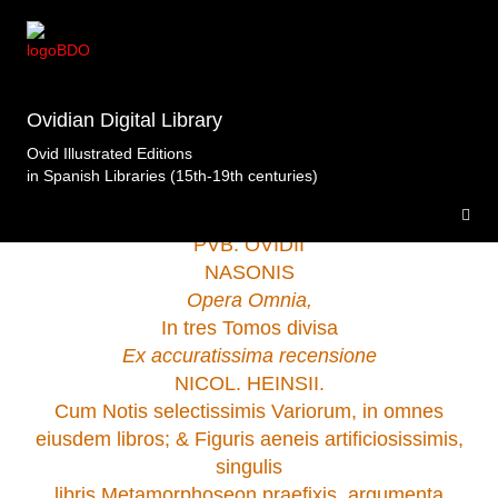
Biblioteca privada. A Coruña
>Obras
Completas.Schrevelius.Leffen.Leiden.1662.t2 .
Ovidian Digital Library
Ovid Illustrated Editions
in Spanish Libraries (15th-19th centuries)
PVB. OVIDII
NASONIS
Opera Omnia,
In tres Tomos divisa
Ex accuratissima recensione
NICOL. HEINSII.
Cum Notis selectissimis Variorum, in omnes
eiusdem libros; & Figuris aeneis artificiosissimis,
singulis
libris Metamorphoseon praefixis, argumenta