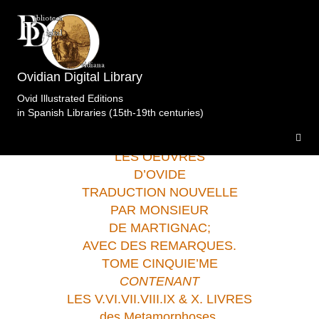
Biblioteca privada. A Coruña
>Obras
completas.Martignac.Molin.Lyon.1697i.t5 .
Ovidian Digital Library
Ovid Illustrated Editions
in Spanish Libraries (15th-19th centuries)
LES OEUVRES
D’OVIDE
TRADUCTION NOUVELLE
PAR MONSIEUR
DE MARTIGNAC;
AVEC DES REMARQUES.
TOME CINQUIE’ME
CONTENANT
LES V.VI.VII.VIII.IX & X. LIVRES
des Metamorphoses.