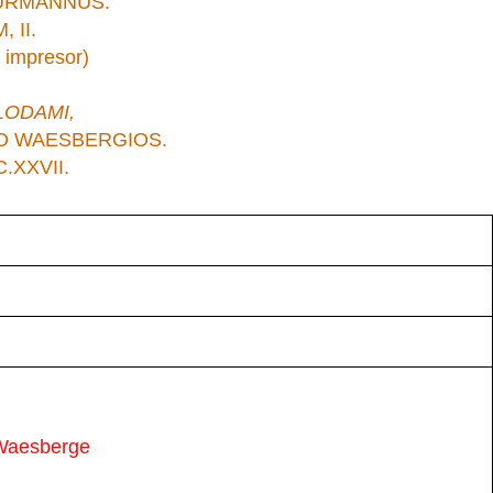
URMANNUS.
 II.
 impresor)
ODAMI,
O WAESBERGIOS.
.XXVII.
 Waesberge