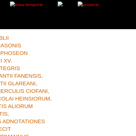
aesberge.Ámsterdam.1727.t2 .
LII
NASONIS
PHOSEON
I XV.
TEGRIS
NTII FANENSIS,
TII GLAREANI,
HERCULIS CIOFANI,
COLAI HEINSIORUM,
IS ALIORUM
IS,
S ADNOTATIONES
ECIT