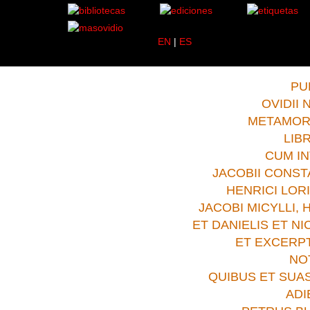
EN
|
ES
dad Complutense Madrid
>Obras Completas.Burmannus.W
PUB
OVIDII 
METAMOR
LIBR
CUM IN
JACOBII CONSTA
HENRICI LORI
JACOBI MICYLLI, 
ET DANIELIS ET NI
ET EXCERPT
NOT
QUIBUS ET SUA
ADI