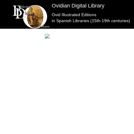
Ovidian Digital Library
Ovid Illustrated Editions
Biblioteca Histórica Marqués de Valdecilla, Universi
in Spanish Libraries (15th-19th centuries)