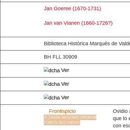
Jan Goeree (1670-1731)
Jan van Vianen (1660-1726?)
Biblioteca Histórica Marqués de Vald
BH FLL 30909
Ver
Ver
Ver
Frontispicio
Ovidio 
P. OVIDII NASONIS OPERVM
que lo 
TOMVS SECVNDVS
con esc