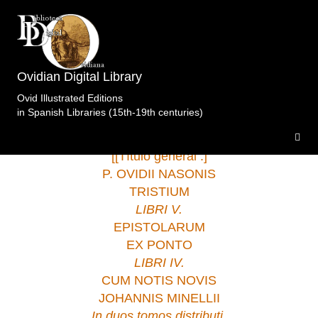
Biblioteca de Castilla- La Mancha Toledo
>Obras
Selectas.Pasinelli.Venecia.1756 .
Ovidian Digital Library
Ovid Illustrated Editions
in Spanish Libraries (15th-19th centuries)
[[Título general :]
P. OVIDII NASONIS
TRISTIUM
LIBRI V.
EPISTOLARUM
EX PONTO
LIBRI IV.
CUM NOTIS NOVIS
JOHANNIS MINELLII
In duos tomos distributi.