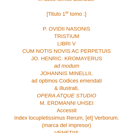
e
r
[Titulo 1
tomo :]
P. OVIDII NASONIS
TRISTIUM
LIBRI V
CUM NOTIS NOVIS AC PERPETUIS
JO. HENRIC. KROMAYERUS
ad modum
JOHANNIS MINELLII,
ad optimos Codices emendati
& illustrati,
OPERA ATQUE STUDIO
M. ERDMANNI UHSEI
Accessit
Index locupletissimus Rerum, [et] Verborum.
(marca del impresor)
VENETIIS