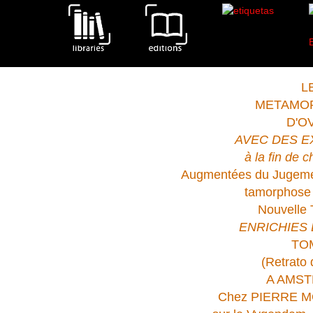
L
METAMO
D'OV
AVEC DES E
à la fin de 
Augmentées du Jugemen
tamorphose 
Nouvelle 
ENRICHIES 
TOM
(Retrato 
A AMST
Chez PIERRE MO