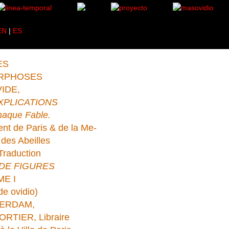
EN
|
ES
ES
RPHOSES
IDE,
XPLICATIONS
chaque Fable.
t de Paris & de la Me-
des Abeilles
Traduction
DE FIGURES
E I
de ovidio)
ERDAM,
RTIER, Libraire